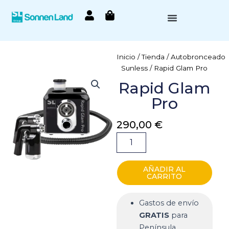
Ir
al
contenido
Cosmética de bronceado
Autobronceado Sunless
Inicio
/
Tienda
/
Autobronceado
Sunless
/ Rapid Glam Pro
Rapid Glam
Pro
290,00
€
Rapid
Glam
Pro
cantidad
AÑADIR AL
CARRITO
Gastos de envío
GRATIS
para
Península.