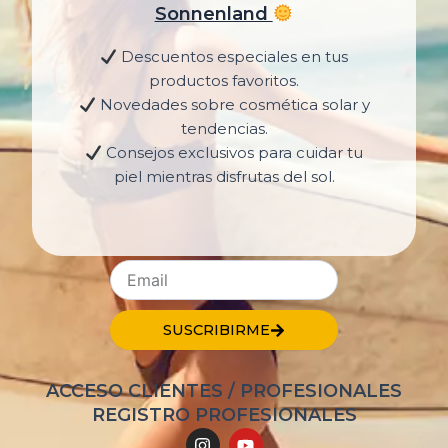
Sonnenland
Descuentos especiales en tus
productos favoritos.
Novedades sobre cosmética solar y
tendencias.
Color Contour 180ml
Consejos exclusivos para cuidar tu
39,95
€
piel mientras disfrutas del sol.
Añadir al carrito
SUSCRIBIRME
ACCESO CLIENTES / PROFESIONALES
REGISTRO PROFESIONALES
I
Y