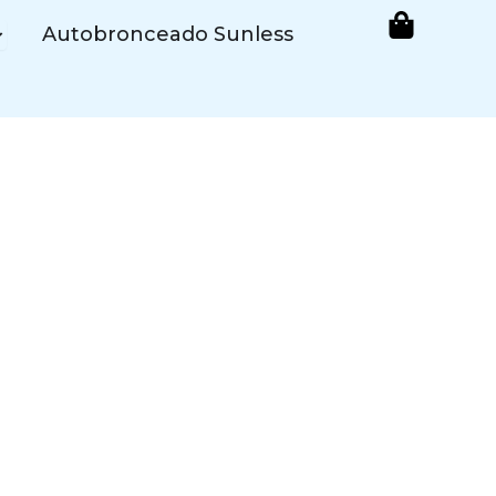
pen Cosmética de Bronceado
Autobronceado Sunless