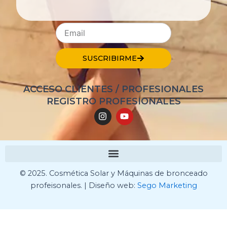
SUSCRIBIRME
ACCESO CLIENTES / PROFESIONALES
REGISTRO PROFESIONALES
I
Y
n
o
s
u
t
t
a
u
g
b
r
e
a
© 2025. Cosmética Solar y Máquinas de bronceado
m
profeisonales. | Diseño web:
Sego Marketing