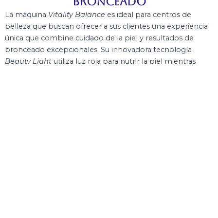
Bronceado
La máquina
Vitality Balance
es ideal para centros de
belleza que buscan ofrecer a sus clientes una experiencia
única que combine cuidado de la piel y resultados de
bronceado excepcionales. Su innovadora tecnología
Beauty Light
utiliza luz roja para nutrir la piel mientras
mejora la circulación sanguínea, promoviendo un
bronceado natural y saludable.
Diseñada pensando en el bienestar,
Vitality Balance
no
utiliza rayos UV, lo que la convierte en una opción perfecta
para clientes que desean cuidar su piel sin exponerla al sol.
Su diseño elegante y funcional se adapta perfectamente a
cualquier espacio, mientras que su tecnología avanzada
asegura una experiencia cómoda, relajante y beneficiosa
para la piel.