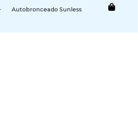
pen Cosmética de Bronceado
Autobronceado Sunless