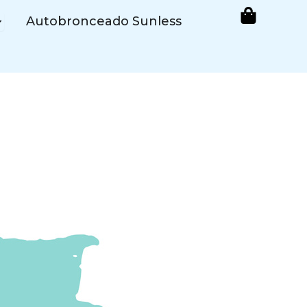
pen Cosmética de Bronceado
Autobronceado Sunless